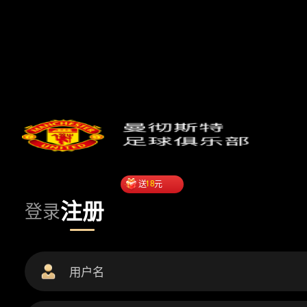
送
18
元
注册
登录